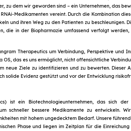
er, zu dem wir geworden sind – ein Unternehmen, das bew
 RNAi-Medikamenten vereint. Durch die Kombination dieser
keln und ihren Weg zu den Patienten zu beschleunigen. Di
, die in der Biopharmazie umfassend verfolgt werden, 
angram Therapeutics um Verbindung, Perspektive und In
ra OS, das es uns ermöglicht, nicht offensichtliche Verbi
m neue Ziele zu identifizieren und zu bewerten. Dieser An
ch solide Evidenz gestützt und vor der Entwicklung risikof
cs) ist ein Biotechnologieunternehmen, das sich de
 um schneller bessere Medikamente zu entwickeln. Wir
rankheiten mit hohem ungedecktem Bedarf. Unsere führ
inischen Phase und liegen im Zeitplan für die Einreichun