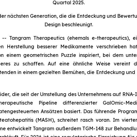
Quartal 2025.
 der nächsten Generation, die die Entdeckung und Bewert
Design beschleunigt.
 Tangram Therapeutics (ehemals e-therapeutics), ein
en Herstellung besserer Medikamente verschrieben h
 einem geometrischen Puzzle inspiriert, bei dem unter
es zu schaffen. Auf eine ähnliche Weise vereint das
tenden in einem gezielten Bemühen, die Entdeckung und 
 wider, die seit der Umstellung des Unternehmens auf RNA
rapeutische Pipeline differenzierter GalOmic-Med
atengesteuerten Ansätzen basiert. Das führende Progr
atohepatitis (MASH), schreitet rasch voran. Im vierte
ine entwickelt Tangram außerdem TGM-148 zur Behandlung