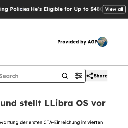
icies
He’s Eligible for Up to $480,000 After Bei
View all
Provided by AGP
Share
und stellt LLibra OS vor
wartung der ersten CTA-Einreichung im vierten