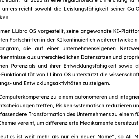
hläuft. Für 2026 ist eine regulatorische Einreichung für 
nterstreicht sowohl die Leistungsfähigkeit seiner Gal
ken.
hmen LLibra OS vorgestellt, seine angewandte KI-Plattfo
sten Fortschritten in der KI kontinuierlich weiterentwicke
ngram, die auf einer unternehmenseigenen Netzwer
Erkenntnisse aus unterschiedlichen Datensätzen und propri
chen Potenzials und ihrer Entwicklungsfähigkeit sowie 
-Funktionalität von LLibra OS unterstützt die wissensch
ungs- und Entwicklungsaktivitäten zu steigern.
n Computerkompetenz zu einem autonomeren und integrie
 Entscheidungen treffen, Risiken systematisch reduzieren
 umfassendere Transformation des Unternehmens zu einem 
 Chemie vereint, um differenzierte Medikamente bereitzuste
utics ist weit mehr als nur ein neuer Name“,
so Ali M