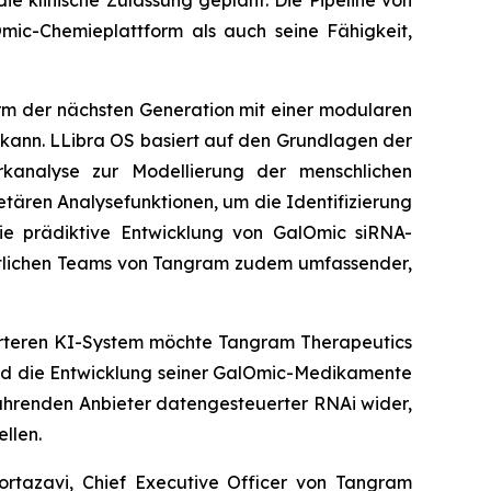
die klinische Zulassung geplant. Die Pipeline von
Omic-Chemieplattform als auch seine Fähigkeit,
rm der nächsten Generation mit einer modularen
ln kann. LLibra OS basiert auf den Grundlagen der
kanalyse zur Modellierung der menschlichen
etären Analysefunktionen, um die Identifizierung
die prädiktive Entwicklung von GalOmic siRNA-
aftlichen Teams von Tangram zudem umfassender,
rteren KI-System möchte Tangram Therapeutics
 und die Entwicklung seiner GalOmic-Medikamente
führenden Anbieter datengesteuerter RNAi wider,
llen.
ortazavi, Chief Executive Officer von Tangram