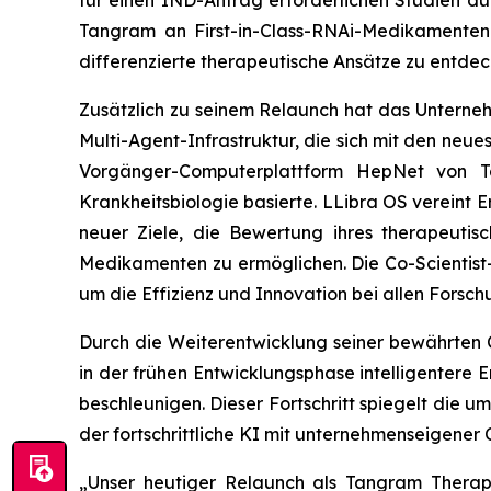
für einen IND-Antrag erforderlichen Studien durc
Tangram an First-in-Class-RNAi-Medikamenten u
differenzierte therapeutische Ansätze zu entdec
Zusätzlich zu seinem Relaunch hat das Unterne
Multi-Agent-Infrastruktur, die sich mit den neue
Vorgänger-Computerplattform HepNet von Ta
Krankheitsbiologie basierte. LLibra OS vereint 
neuer Ziele, die Bewertung ihres therapeutis
Medikamenten zu ermöglichen. Die Co-Scientist
um die Effizienz und Innovation bei allen Forsch
Durch die Weiterentwicklung seiner bewährte
in der frühen Entwicklungsphase intelligentere
beschleunigen. Dieser Fortschritt spiegelt die
der fortschrittliche KI mit unternehmenseigener
„Unser heutiger Relaunch als Tangram Therape