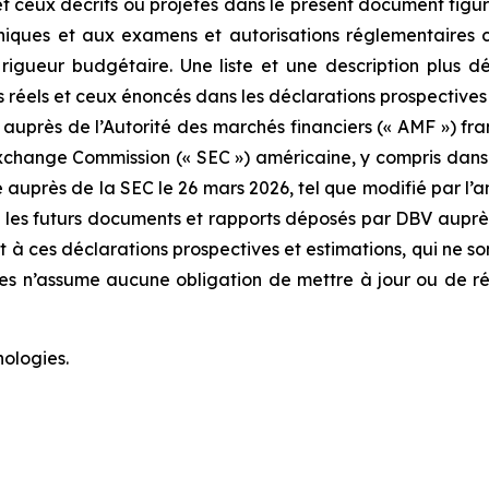
s et ceux décrits ou projetés dans le présent document fig
niques et aux examens et autorisations réglementaires c
ueur budgétaire. Une liste et une description plus déta
ltats réels et ceux énoncés dans les déclarations prospecti
près de l’Autorité des marchés financiers (« AMF ») fran
change Commission (« SEC ») américaine, y compris dans 
é auprès de la SEC le 26 mars 2026, tel que modifié par l
s les futurs documents et rapports déposés par DBV auprès
ent à ces déclarations prospectives et estimations, qui ne 
gies n’assume aucune obligation de mettre à jour ou de ré
ologies.