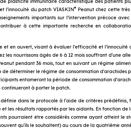
e plasticité immunitaire caractéristique des patients pl
®
 et l’innocuité du patch VIASKIN
Peanut chez cette très 
seignements importants sur l’intervention précoce ave
 contribuer à cette importante recherche en collabora
et en ouvert, visant à évaluer l'efficacité et l’innocuit
 les nourrissons âgés de 6 à 12 mois souffrant d'une allerg
Peanut pendant 36 mois, tout en suivant un régime aliment
in de déterminer le régime de consommation d'arachides pou
articipants entameront la période de consommation d'arach
 continueront à porter le patch.
éfinie dans le protocole à l'aide de critères prédéfinis, f
et les résultats rapportés par les aidants. En fonction de 
nts pourraient être considérés comme ayant atteint le st
uvent qu'ils le souhaitent) au cours de la quatrième anné