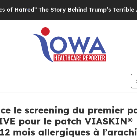
d”
The Story Behind Trump’s Terrible Approval R
e le screening du premier pa
IVE pour le patch VIASKIN® 
12 mois allergiques à l’arach