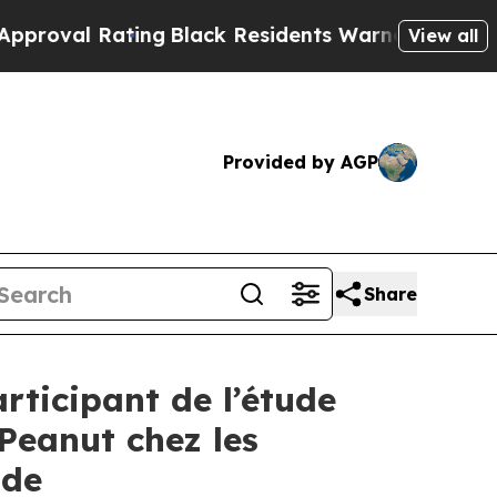
ating
Black Residents Warned of Abusive Cops for
View all
Provided by AGP
Share
rticipant de l’étude
Peanut chez les
ide