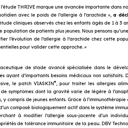
à l’étude THRIVE marque une avancée importante dans no
otidien avec le poids de l’allergie à l’arachide »,
a déc
s étude cliniques observés chez les enfants âgés de 1 à 3 
e population de patients plus jeunes. Nous pensons qu’une 
er l’évolution de l’allergie à l’arachide chez cette popu
sentielles pour valider cette approche. »
aceutique de stade avancé spécialisée dans le dévelo
es ayant d’importants besoins médicaux non satisfaits.
®
lusive, le patch VIASKIN
, pour traiter les allergies al
e symptômes dont la gravité varie de légère à l’anaphy
es, y compris de jeunes enfants. Grâce à l’immunothérapi
’un composé biologiquement actif dans le système immunit
erchant à modifier l’allergie sous-jacente d’un indiv
 propriétés de tolérance immunitaire de la peau. DBV Techn