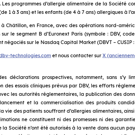
s. Les programmes d’allergie alimentaire de la Société c
e 1 à 3 ans) et les enfants (de 4 à 7 ans) allergiques à l’
 à Châtillon, en France, avec des opérations nord-améri
s sur le segment B d’Euronext Paris (symbole : DBV, cod
ont négociés sur le Nasdaq Capital Market (DBVT – CUSIP :
dbv-technologies.com
et nous contacter sur
X (ancienneme
 déclarations prospectives, notamment, sans s’y limi
on des essais cliniques prévus par DBV, les efforts réglem
avec les autorités réglementaires, la publication des donn
e lancement et la commercialisation des produits candi
a vie des patients souffrant d’allergies alimentaires, ains
timations ne constituent ni des promesses ni des garanti
e la Société n’ont été autorisés à la vente dans aucun pays