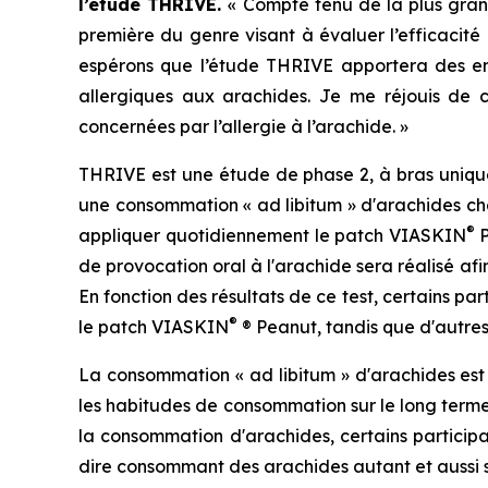
l’étude THRIVE.
« Compte tenu de la plus grand
première du genre visant à évaluer l’efficacité
espérons que l’étude THRIVE apportera des en
allergiques aux arachides. Je me réjouis de
concernées par l’allergie à l’arachide. »
THRIVE est une étude de phase 2, à bras unique 
une consommation « ad libitum » d'arachides chez
®
appliquer quotidiennement le patch VIASKIN
de provocation oral à l'arachide sera réalisé af
En fonction des résultats de ce test, certains p
®
le patch VIASKIN
® Peanut, tandis que d'autres
La consommation « ad libitum » d'arachides est d
les habitudes de consommation sur le long terme 
la consommation d'arachides, certains participa
dire consommant des arachides autant et aussi so