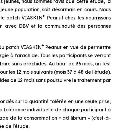
us jeunes, nous sommes ravis que cette étude, la
jeune population, soit désormais en cours. Nous
®
c le patch VIASKIN
Peanut chez les nourrissons
tion avec DBV et la communauté des personnes
®
é du patch VIASKIN
Peanut en vue de permettre
ie à l’arachide. Tous les participants se verront
aire sans arachides. Au bout de 36 mois, un test
r les 12 mois suivants (mois 37 à 48 de l'étude).
ides de 12 mois sans poursuivre le traitement par
ondés sur la quantité tolérée en une seule prise,
la tolérance individuelle de chaque participant à
ade de la consommation « ad libitum » (c'est-à-
e de l'étude.