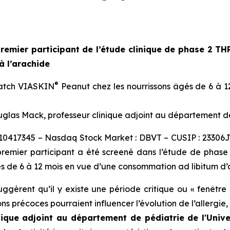
remier participant de l’étude clinique de phase 2 T
à l’arachide
®
 patch VIASKIN
Peanut chez les nourrissons âgés de 6 à 
uglas Mack, professeur clinique adjoint au département de
10417345 – Nasdaq Stock Market : DBVT – CUSIP : 23306J3
emier participant a été screené dans l’étude de phase 2
s de 6 à 12 mois en vue d’une consommation ad libitum d’a
uggèrent qu’il y existe une période critique ou « fenêtre
s précoces pourraient influencer l’évolution de l’allergie,
nique adjoint au département de pédiatrie de l'Unive